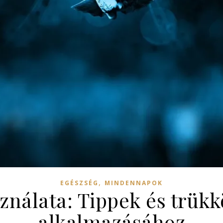
,
EGÉSZSÉG
MINDENNAPOK
ználata: Tippek és trükk
alkalmazásához