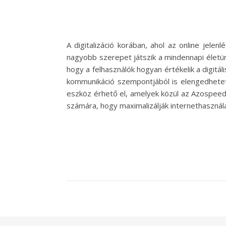
A digitalizáció korában, ahol az online jele
nagyobb szerepet játszik a mindennapi életün
hogy a felhasználók hogyan értékelik a digit
kommunikáció szempontjából is elengedhetet
eszköz érhető el, amelyek közül az Azospeed
számára, hogy maximalizálják internethasznál