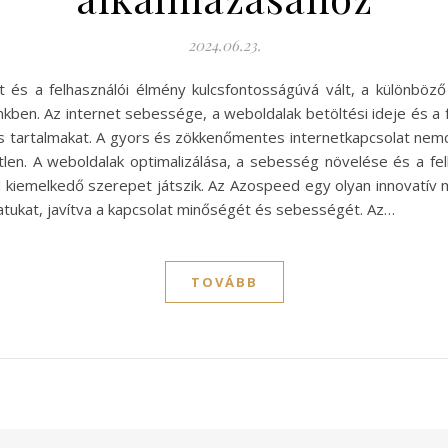
2024.06.23.
nlét és a felhasználói élmény kulcsfontosságúvá vált, a különb
kben. Az internet sebessége, a weboldalak betöltési ideje és a 
ális tartalmakat. A gyors és zökkenőmentes internetkapcsolat ne
len. A weboldalak optimalizálása, a sebesség növelése és a fe
 kiemelkedő szerepet játszik. Az Azospeed egy olyan innovatív m
atukat, javítva a kapcsolat minőségét és sebességét. Az…
TOVÁBB