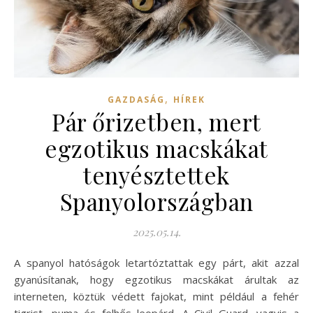
,
GAZDASÁG
HÍREK
Pár őrizetben, mert
egzotikus macskákat
tenyésztettek
Spanyolországban
2025.05.14.
A spanyol hatóságok letartóztattak egy párt, akit azzal
gyanúsítanak, hogy egzotikus macskákat árultak az
interneten, köztük védett fajokat, mint például a fehér