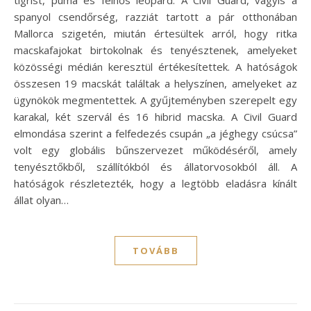
tigrist, puma és felhős leopárd. A Civil Guard, vagyis a
spanyol csendőrség, razziát tartott a pár otthonában
Mallorca szigetén, miután értesültek arról, hogy ritka
macskafajokat birtokolnak és tenyésztenek, amelyeket
közösségi médián keresztül értékesítettek. A hatóságok
összesen 19 macskát találtak a helyszínen, amelyeket az
ügynökök megmentettek. A gyűjteményben szerepelt egy
karakal, két szervál és 16 hibrid macska. A Civil Guard
elmondása szerint a felfedezés csupán „a jéghegy csúcsa”
volt egy globális bűnszervezet működéséről, amely
tenyésztőkből, szállítókból és állatorvosokból áll. A
hatóságok részletezték, hogy a legtöbb eladásra kínált
állat olyan…
TOVÁBB