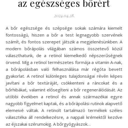
az egészséges bőrért
2024.04.28.
A bőr egészsége és szépsége sokak számára kiemelt
fontosságú, hiszen a bőr a test legnagyobb szervének
számít, és fontos szerepet játszik a megjelenésünkben. A
modern bőrápolás világában számos összetevő közül
választhatunk, de a retinol kiemelkedő népszerűségnek
örvend. Míg a retinol természetes formája a vitamin A-nak,
a bőrápolásban való felhasználása már régóta bevett
gyakorlat. A retinol különleges tulajdonságai révén képes
javítani a bőr textúráját, csökkenteni a ráncokat és a
bőrhibákat, valamint elősegíteni a bőr regenerálódását. Az
utóbbi években a retinol és annak származékai egyre
nagyobb figyelmet kaptak, és a bőrápolási rutinok alapvető
elemeivé váltak. A retinolt tartalmazó termékek széles
választéka áll rendelkezésre, a nappali krémektől kezdve
az éjszakai szérumokig. A bőrgyógyászok…