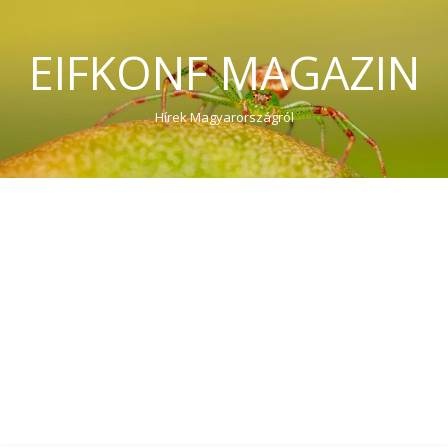
EIFKONF MAGAZIN
Hírek Magyarországról