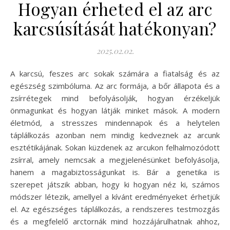
Hogyan érheted el az arc
karcsúsítását hatékonyan?
2025.02.02.
A karcsú, feszes arc sokak számára a fiatalság és az
egészség szimbóluma. Az arc formája, a bőr állapota és a
zsírrétegek mind befolyásolják, hogyan érzékeljük
önmagunkat és hogyan látják minket mások. A modern
életmód, a stresszes mindennapok és a helytelen
táplálkozás azonban nem mindig kedveznek az arcunk
esztétikájának. Sokan küzdenek az arcukon felhalmozódott
zsírral, amely nemcsak a megjelenésünket befolyásolja,
hanem a magabiztosságunkat is. Bár a genetika is
szerepet játszik abban, hogy ki hogyan néz ki, számos
módszer létezik, amellyel a kívánt eredményeket érhetjük
el. Az egészséges táplálkozás, a rendszeres testmozgás
és a megfelelő arctornák mind hozzájárulhatnak ahhoz,