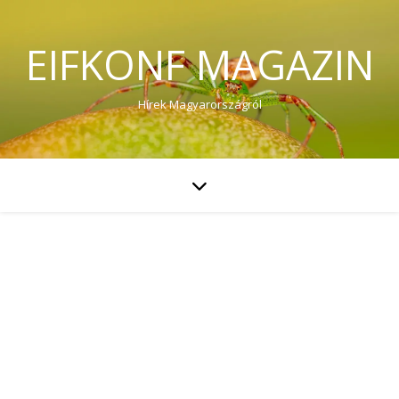
EIFKONF MAGAZIN
Hírek Magyarországról