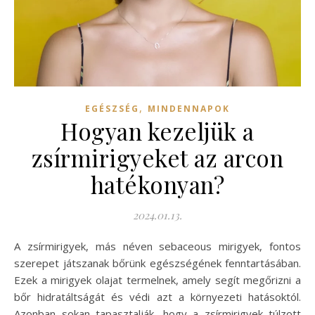
,
EGÉSZSÉG
MINDENNAPOK
Hogyan kezeljük a
zsírmirigyeket az arcon
hatékonyan?
2024.01.13.
A zsírmirigyek, más néven sebaceous mirigyek, fontos
szerepet játszanak bőrünk egészségének fenntartásában.
Ezek a mirigyek olajat termelnek, amely segít megőrizni a
bőr hidratáltságát és védi azt a környezeti hatásoktól.
Azonban sokan tapasztalják, hogy a zsírmirigyek túlzott