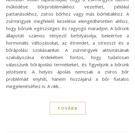
működése bőrproblémákhoz vezethet, például
pattanásokhoz, zsíros bőrhöz vagy más bőrhibákhoz. A
zsírmirigyek megfelelő kezelése elengedhetetlen ahhoz,
hogy bőrünk egészséges és ragyogó maradjon. A bőrünk
állapotát számos tényező befolyásolja, beleértve a
hormonális változásokat, az étrendet, a stresszt és a
bőrápolási szokásainkat. A zsírmirigyek aktivitásának
szabályozása érdekében fontos, hogy tudatosan
válasszunk bőrápolási termékeket, és figyeljünk a bőrünk
jelzéseire. A helyes ápolás nemcsak a zsíros bőr
problémáit enyhíti, hanem hozzájárul a bőr fiatalos
megjelenéséhez is. A cikk…
TOVÁBB