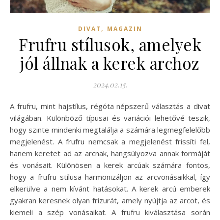
,
DIVAT
MAGAZIN
Frufru stílusok, amelyek
jól állnak a kerek archoz
2024.02.15.
A frufru, mint hajstílus, régóta népszerű választás a divat
világában. Különböző típusai és variációi lehetővé teszik,
hogy szinte mindenki megtalálja a számára legmegfelelőbb
megjelenést. A frufru nemcsak a megjelenést frissíti fel,
hanem keretet ad az arcnak, hangsúlyozva annak formáját
és vonásait. Különösen a kerek arcúak számára fontos,
hogy a frufru stílusa harmonizáljon az arcvonásaikkal, így
elkerülve a nem kívánt hatásokat. A kerek arcú emberek
gyakran keresnek olyan frizurát, amely nyújtja az arcot, és
kiemeli a szép vonásaikat. A frufru kiválasztása során