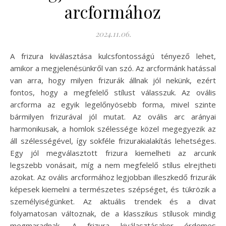
arcformához
2024.11.06.
A frizura kiválasztása kulcsfontosságú tényező lehet,
amikor a megjelenésünkről van szó. Az arcformánk hatással
van arra, hogy milyen frizurák állnak jól nekünk, ezért
fontos, hogy a megfelelő stílust válasszuk. Az ovális
arcforma az egyik legelőnyösebb forma, mivel szinte
bármilyen frizurával jól mutat. Az ovális arc arányai
harmonikusak, a homlok szélessége közel megegyezik az
áll szélességével, így sokféle frizurakialakítás lehetséges.
Egy jól megválasztott frizura kiemelheti az arcunk
legszebb vonásait, míg a nem megfelelő stílus elrejtheti
azokat. Az ovális arcformához legjobban illeszkedő frizurák
képesek kiemelni a természetes szépséget, és tükrözik a
személyiségünket. Az aktuális trendek és a divat
folyamatosan változnak, de a klasszikus stílusok mindig
megmaradnak. A frizura kiválasztásakor érdemes