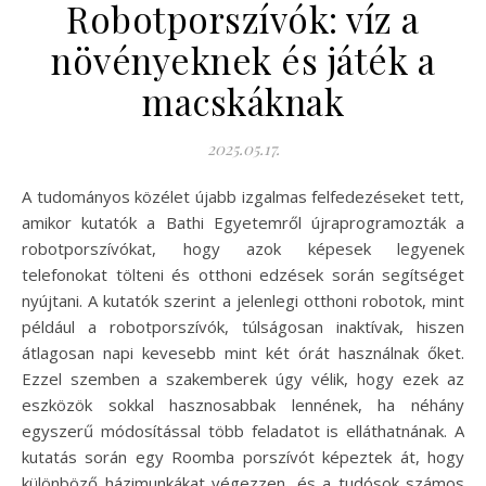
Robotporszívók: víz a
növényeknek és játék a
macskáknak
2025.05.17.
A tudományos közélet újabb izgalmas felfedezéseket tett,
amikor kutatók a Bathi Egyetemről újraprogramozták a
robotporszívókat, hogy azok képesek legyenek
telefonokat tölteni és otthoni edzések során segítséget
nyújtani. A kutatók szerint a jelenlegi otthoni robotok, mint
például a robotporszívók, túlságosan inaktívak, hiszen
átlagosan napi kevesebb mint két órát használnak őket.
Ezzel szemben a szakemberek úgy vélik, hogy ezek az
eszközök sokkal hasznosabbak lennének, ha néhány
egyszerű módosítással több feladatot is elláthatnának. A
kutatás során egy Roomba porszívót képeztek át, hogy
különböző házimunkákat végezzen, és a tudósok számos