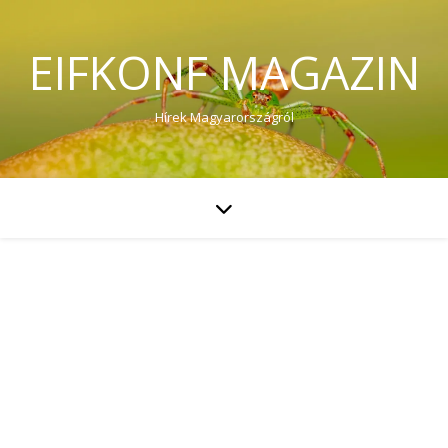
EIFKONF MAGAZIN
Hírek Magyarországról