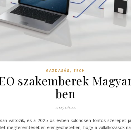
,
GAZDASÁG
TECH
SEO szakemberek Magya
ben
2025.06.22.
osan változik, és a 2025-ös évben különösen fontos szerepet já
elenlét megteremtésében elengedhetetlen, hogy a vállalkozások 