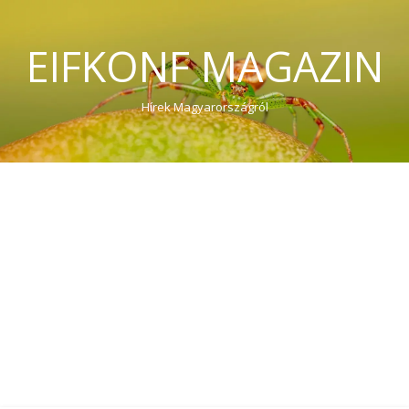
EIFKONF MAGAZIN
Hírek Magyarországról