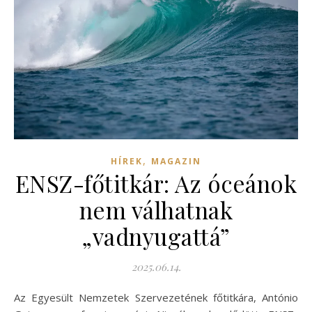
,
HÍREK
MAGAZIN
ENSZ-főtitkár: Az óceánok
nem válhatnak
„vadnyugattá”
2025.06.14.
Az Egyesült Nemzetek Szervezetének főtitkára, António