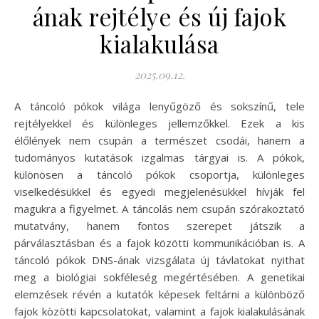
ának rejtélye és új fajok
kialakulása
2025.09.12.
A táncoló pókok világa lenyűgöző és sokszínű, tele
rejtélyekkel és különleges jellemzőkkel. Ezek a kis
élőlények nem csupán a természet csodái, hanem a
tudományos kutatások izgalmas tárgyai is. A pókok,
különösen a táncoló pókok csoportja, különleges
viselkedésükkel és egyedi megjelenésükkel hívják fel
magukra a figyelmet. A táncolás nem csupán szórakoztató
mutatvány, hanem fontos szerepet játszik a
párválasztásban és a fajok közötti kommunikációban is. A
táncoló pókok DNS-ának vizsgálata új távlatokat nyithat
meg a biológiai sokféleség megértésében. A genetikai
elemzések révén a kutatók képesek feltárni a különböző
fajok közötti kapcsolatokat, valamint a fajok kialakulásának