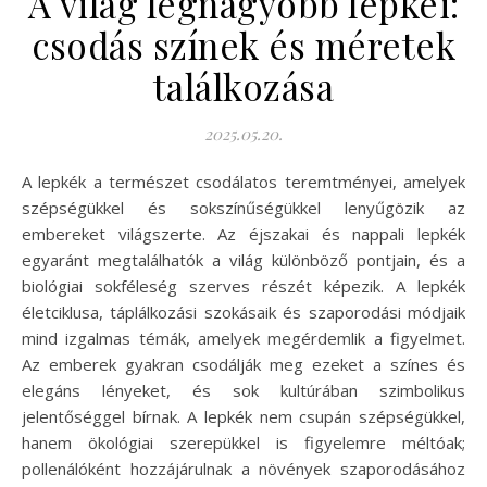
A világ legnagyobb lepkéi:
csodás színek és méretek
találkozása
2025.05.20.
A lepkék a természet csodálatos teremtményei, amelyek
szépségükkel és sokszínűségükkel lenyűgözik az
embereket világszerte. Az éjszakai és nappali lepkék
egyaránt megtalálhatók a világ különböző pontjain, és a
biológiai sokféleség szerves részét képezik. A lepkék
életciklusa, táplálkozási szokásaik és szaporodási módjaik
mind izgalmas témák, amelyek megérdemlik a figyelmet.
Az emberek gyakran csodálják meg ezeket a színes és
elegáns lényeket, és sok kultúrában szimbolikus
jelentőséggel bírnak. A lepkék nem csupán szépségükkel,
hanem ökológiai szerepükkel is figyelemre méltóak;
pollenálóként hozzájárulnak a növények szaporodásához