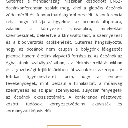
Guterres a franciaországi Nizzában kezdődött ENSZ-
óceánkonferencián szólalt meg, ahol a globális óceánok
védelméről és fenntarthatóságáról beszélt. A konferencia
célja, hogy felhívja a figyelmet az óceánok állapotára,
valamint a környezeti kihívásokra, amelyekkel
szembesülnek, beleértve a klímaváltozást, a szennyezést
és a biodiverzitás csökkenését. Guterres hangsúlyozta,
hogy az óceánok nem csupán a bolygónk lélegzetét
jelentik, hanem életünk alapvető forrásai is. Az óceánok az
éghajlatunk szabályozásában, az élelmiszerellátásunkban
és a gazdasági fejlődésünkben játszanak kulcsszerepet. A
főtitkár figyelmeztetett arra, hogy az emberi
tevékenységek, mint például a túlhalászat, a műanyag
szennyezés és az ipari szennyezés, súlyosan fenyegetik
az óceánok ökoszisztémáit. A konferencia résztvevői
között tudósok, környezetvédelmi aktivisták és
kormányzati képviselők…