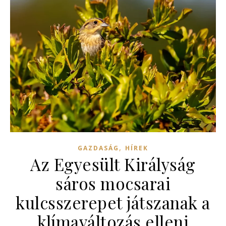
,
GAZDASÁG
HÍREK
Az Egyesült Királyság
sáros mocsarai
kulcsszerepet játszanak a
klímaváltozás elleni