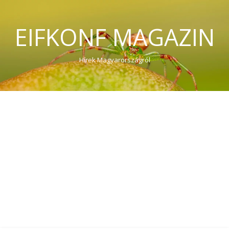
EIFKONF MAGAZIN
Hírek Magyarországról