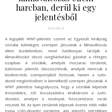
harcban, derül ki egy
jelentésből
2025.06.21.
A legújabb WWF-jelentés szerint az Egyesült Királyság
sóstálai különleges szerepet játszanak a klímaváltozás
elleni küzdelemben, mivel hatékonyan tárolják a
klímaváltozást okozó üvegházhatású gázokat a réteges
iszapban. A sóstálak, amelyek mocsaras területek,
különösen jelentős ökoszisztémák, amelyek nemcsak a
biodiverzitás szempontjából fontosak, hanem a szén-
dioxid megkötésében is kiemelkedő szerepet játszanak. A
WWF jelentése hangsúlyozza, hogy a sóstálak képesek
évtizedekre, sőt évszázadokra elraktározni a szén-
dioxidot, amelyet a növények fotoszintézise során
vesznek fel. Az ilyen területek képesek évente több millió
tonna szén-dioxidot megkötni, ami jelentős mértékben