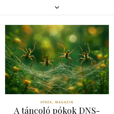
,
HÍREK
MAGAZIN
A táncoló pókok DNS-