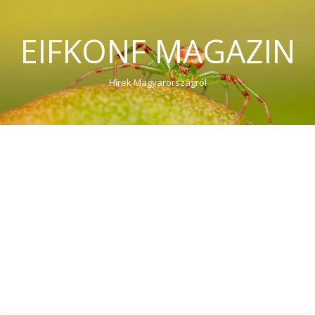
EIFKONF MAGAZIN
Hírek Magyarországról