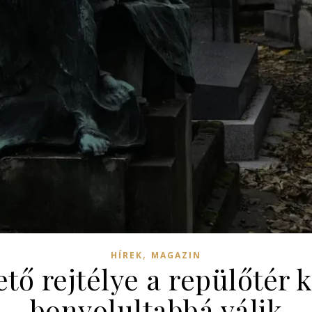
,
HÍREK
MAGAZIN
tő rejtélye a repülőtér 
bonyolultabbá válik