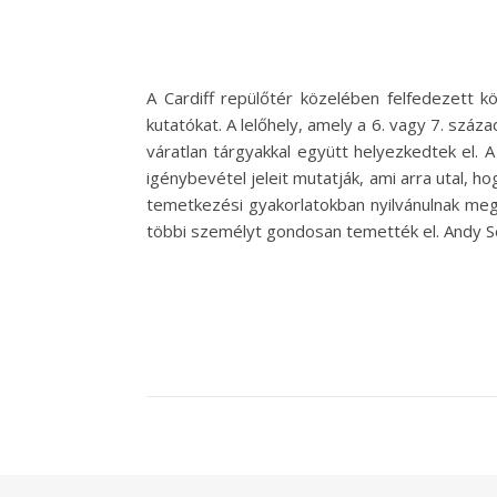
A Cardiff repülőtér közelében felfedezett k
kutatókat. A lelőhely, amely a 6. vagy 7. száz
váratlan tárgyakkal együtt helyezkedtek el. 
igénybevétel jeleit mutatják, ami arra utal, 
temetkezési gyakorlatokban nyilvánulnak me
többi személyt gondosan temették el. Andy S