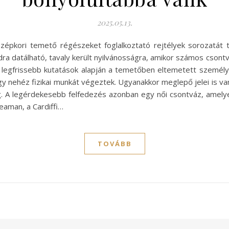
2025.05.13.
özépkori temető régészeket foglalkoztató rejtélyek sorozatát 
adra datálható, tavaly került nyilvánosságra, amikor számos csont
A legfrissebb kutatások alapján a temetőben eltemetett személy
hogy nehéz fizikai munkát végeztek. Ugyanakkor meglepő jelei is 
g. A legérdekesebb felfedezés azonban egy női csontváz, amely
eaman, a Cardiffi…
TOVÁBB