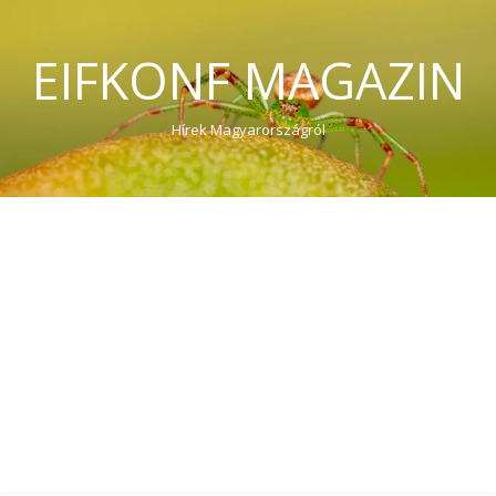
EIFKONF MAGAZIN
Hírek Magyarországról