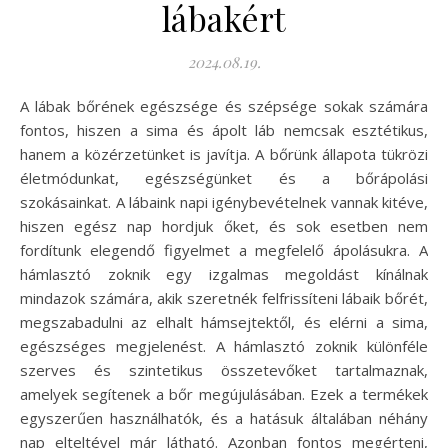
lábakért
2024.08.19.
A lábak bőrének egészsége és szépsége sokak számára
fontos, hiszen a sima és ápolt láb nemcsak esztétikus,
hanem a közérzetünket is javítja. A bőrünk állapota tükrözi
életmódunkat, egészségünket és a bőrápolási
szokásainkat. A lábaink napi igénybevételnek vannak kitéve,
hiszen egész nap hordjuk őket, és sok esetben nem
fordítunk elegendő figyelmet a megfelelő ápolásukra. A
hámlasztó zoknik egy izgalmas megoldást kínálnak
mindazok számára, akik szeretnék felfrissíteni lábaik bőrét,
megszabadulni az elhalt hámsejtektől, és elérni a sima,
egészséges megjelenést. A hámlasztó zoknik különféle
szerves és szintetikus összetevőket tartalmaznak,
amelyek segítenek a bőr megújulásában. Ezek a termékek
egyszerűen használhatók, és a hatásuk általában néhány
nap elteltével már látható. Azonban fontos megérteni,