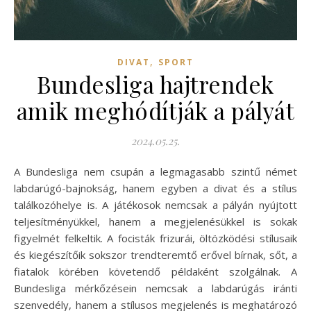
,
DIVAT
SPORT
Bundesliga hajtrendek
amik meghódítják a pályát
2024.05.25.
A Bundesliga nem csupán a legmagasabb szintű német
labdarúgó-bajnokság, hanem egyben a divat és a stílus
találkozóhelye is. A játékosok nemcsak a pályán nyújtott
teljesítményükkel, hanem a megjelenésükkel is sokak
figyelmét felkeltik. A focisták frizurái, öltözködési stílusaik
és kiegészítőik sokszor trendteremtő erővel bírnak, sőt, a
fiatalok körében követendő példaként szolgálnak. A
Bundesliga mérkőzésein nemcsak a labdarúgás iránti
szenvedély, hanem a stílusos megjelenés is meghatározó