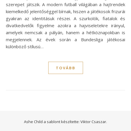
szerepet játszik. A modern futball világában a hajtrendek
kiemelkedő jelentőséggel bírnak, hiszen a játékosok frizurái
gyakran az identitásuk részei. A szurkolók, fiatalok és
divatkedvelők figyelme azokra a hajviseletekre irányul,
amelyek nemcsak a pályán, hanem a hétköznapokban is
megjelennek. Az évek során a Bundesliga játékosai
különböző stílusú…
TOVÁBB
Ashe Child a sablont készítette:
Viktor Csaszar.