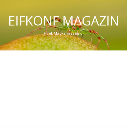
EIFKONF MAGAZIN
Hírek Magyarországról