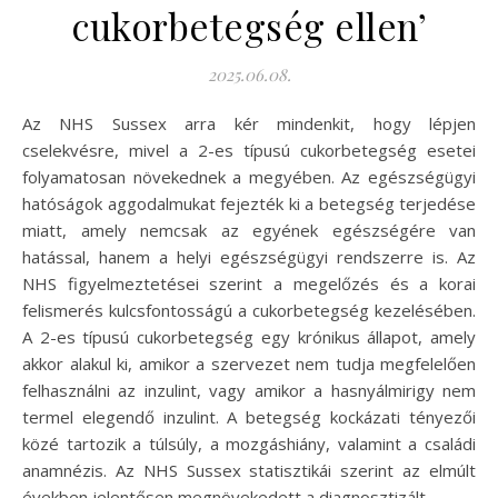
cukorbetegség ellen’
2025.06.08.
Az NHS Sussex arra kér mindenkit, hogy lépjen
cselekvésre, mivel a 2-es típusú cukorbetegség esetei
folyamatosan növekednek a megyében. Az egészségügyi
hatóságok aggodalmukat fejezték ki a betegség terjedése
miatt, amely nemcsak az egyének egészségére van
hatással, hanem a helyi egészségügyi rendszerre is. Az
NHS figyelmeztetései szerint a megelőzés és a korai
felismerés kulcsfontosságú a cukorbetegség kezelésében.
A 2-es típusú cukorbetegség egy krónikus állapot, amely
akkor alakul ki, amikor a szervezet nem tudja megfelelően
felhasználni az inzulint, vagy amikor a hasnyálmirigy nem
termel elegendő inzulint. A betegség kockázati tényezői
közé tartozik a túlsúly, a mozgáshiány, valamint a családi
anamnézis. Az NHS Sussex statisztikái szerint az elmúlt
években jelentősen megnövekedett a diagnosztizált…