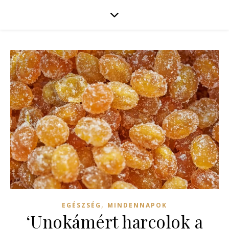
,
EGÉSZSÉG
MINDENNAPOK
‘Unokámért harcolok a