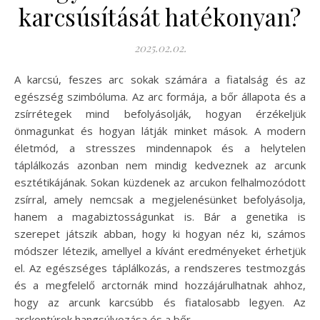
karcsúsítását hatékonyan?
2025.02.02.
A karcsú, feszes arc sokak számára a fiatalság és az
egészség szimbóluma. Az arc formája, a bőr állapota és a
zsírrétegek mind befolyásolják, hogyan érzékeljük
önmagunkat és hogyan látják minket mások. A modern
életmód, a stresszes mindennapok és a helytelen
táplálkozás azonban nem mindig kedveznek az arcunk
esztétikájának. Sokan küzdenek az arcukon felhalmozódott
zsírral, amely nemcsak a megjelenésünket befolyásolja,
hanem a magabiztosságunkat is. Bár a genetika is
szerepet játszik abban, hogy ki hogyan néz ki, számos
módszer létezik, amellyel a kívánt eredményeket érhetjük
el. Az egészséges táplálkozás, a rendszeres testmozgás
és a megfelelő arctornák mind hozzájárulhatnak ahhoz,
hogy az arcunk karcsúbb és fiatalosabb legyen. Az
arckontúrok hangsúlyozása és a bőr…