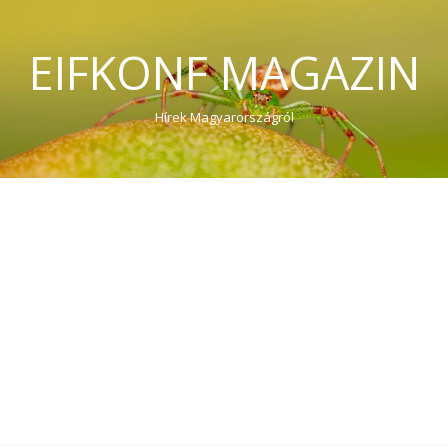
EIFKONF MAGAZIN
Hírek Magyarországról