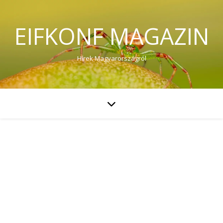
EIFKONF MAGAZIN
Hírek Magyarországról