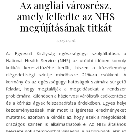
Az angliai városrész,
amely felfedte az NHS
megújításának titkát
2025.07.16.
Az Egyesült Királyság egészségügyi szolgáltatása, a
National Health Service (NHS) az utóbbi időben komoly
kritikák kereszttüzébe került, hiszen a közvélemény
elégedettségi szintje mindössze 21%-ra csökkent. A
kormány és az egészségügyi hatóságok számára sürgető
feladat, hogy megtalálják a megoldásokat a rendszer
problémáira, különösen a háziorvosi várólisták csökkentése
és a kórházi ágyak felszabadítása érdekében. Egyes helyi
kezdeményezések már most is ígéretes eredményeket
mutatnak, azonban a kérdés az, hogy ezek a megoldások
országos szinten is alkalmazhatóak-e. Az NHS általános
helyzete sok szempontból válságos. A háziorvosok, akik az