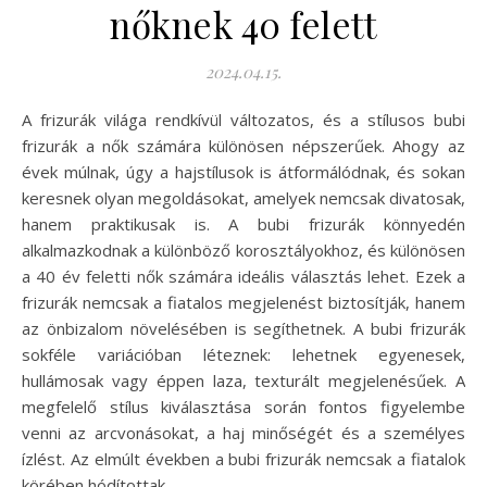
nőknek 40 felett
2024.04.15.
A frizurák világa rendkívül változatos, és a stílusos bubi
frizurák a nők számára különösen népszerűek. Ahogy az
évek múlnak, úgy a hajstílusok is átformálódnak, és sokan
keresnek olyan megoldásokat, amelyek nemcsak divatosak,
hanem praktikusak is. A bubi frizurák könnyedén
alkalmazkodnak a különböző korosztályokhoz, és különösen
a 40 év feletti nők számára ideális választás lehet. Ezek a
frizurák nemcsak a fiatalos megjelenést biztosítják, hanem
az önbizalom növelésében is segíthetnek. A bubi frizurák
sokféle variációban léteznek: lehetnek egyenesek,
hullámosak vagy éppen laza, texturált megjelenésűek. A
megfelelő stílus kiválasztása során fontos figyelembe
venni az arcvonásokat, a haj minőségét és a személyes
ízlést. Az elmúlt években a bubi frizurák nemcsak a fiatalok
körében hódítottak,…