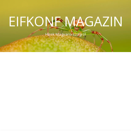
EIFKONF MAGAZIN
Hírek Magyarországról