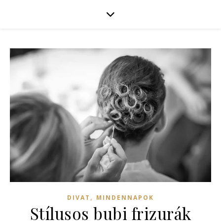
,
DIVAT
MINDENNAPOK
Stílusos bubi frizurák