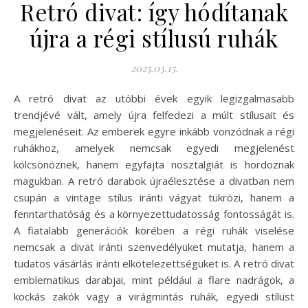
Retró divat: így hódítanak
újra a régi stílusú ruhák
2025.03.15.
A retró divat az utóbbi évek egyik legizgalmasabb
trendjévé vált, amely újra felfedezi a múlt stílusait és
megjelenéseit. Az emberek egyre inkább vonzódnak a régi
ruhákhoz, amelyek nemcsak egyedi megjelenést
kölcsönöznek, hanem egyfajta nosztalgiát is hordoznak
magukban. A retró darabok újraélesztése a divatban nem
csupán a vintage stílus iránti vágyat tükrözi, hanem a
fenntarthatóság és a környezettudatosság fontosságát is.
A fiatalabb generációk körében a régi ruhák viselése
nemcsak a divat iránti szenvedélyüket mutatja, hanem a
tudatos vásárlás iránti elkötelezettségüket is. A retró divat
emblematikus darabjai, mint például a flare nadrágok, a
kockás zakók vagy a virágmintás ruhák, egyedi stílust