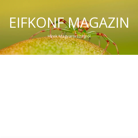
EIFKONF MAGAZIN
Hírek Magyarországról