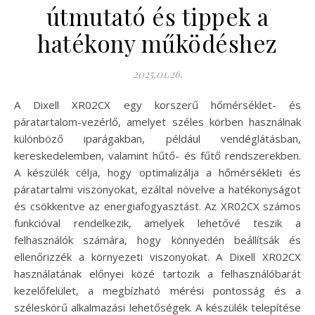
útmutató és tippek a
hatékony működéshez
2025.01.26.
A Dixell XR02CX egy korszerű hőmérséklet- és
páratartalom-vezérlő, amelyet széles körben használnak
különböző iparágakban, például vendéglátásban,
kereskedelemben, valamint hűtő- és fűtő rendszerekben.
A készülék célja, hogy optimalizálja a hőmérsékleti és
páratartalmi viszonyokat, ezáltal növelve a hatékonyságot
és csökkentve az energiafogyasztást. Az XR02CX számos
funkcióval rendelkezik, amelyek lehetővé teszik a
felhasználók számára, hogy könnyedén beállítsák és
ellenőrizzék a környezeti viszonyokat. A Dixell XR02CX
használatának előnyei közé tartozik a felhasználóbarát
kezelőfelület, a megbízható mérési pontosság és a
széleskörű alkalmazási lehetőségek. A készülék telepítése