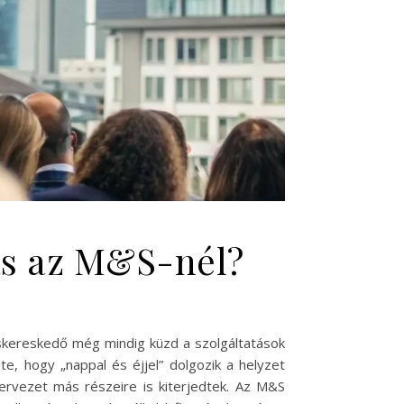
lás az M&S-nél?
iskereskedő még mindig küzd a szolgáltatások
lte, hogy „nappal és éjjel” dolgozik a helyzet
zervezet más részeire is kiterjedtek. Az M&S