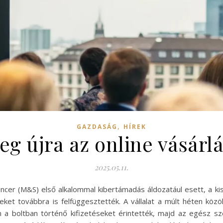
,
GAZDASÁG
HÍREK
eg újra az online vásár
2025.05.11.
encer (M&S) első alkalommal kibertámadás áldozatául esett, a k
seket továbbra is felfüggesztették. A vállalat a múlt héten közö
n a boltban történő kifizetéseket érintették, majd az egész s