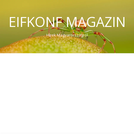
EIFKONF MAGAZIN
Hírek Magyarországról