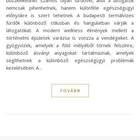
büszkélkedhet számos olyan fürdővel, ahol a látogatók
nemcsak pihenhetnek, hanem különféle egészségügyi
előnyökre is szert tehetnek. A budapesti termálvizes
fürdők különböző stílusban és hangulatban várják a
látogatókat. A modern wellness élmények mellett a
történelmi épületek varázsa is vonzza a vendégeket. A
gyógyvizek, amelyek a föld mélyéből törnek felszínre,
különböző ásványi anyagokat tartalmaznak, amelyek
segíthetnek a különböző egészségügyi problémák
kezelésében. A…
TOVÁBB