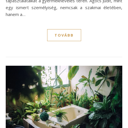
tapasztalataikat a gyermeknevelés terén. Agócs Judit, mint
egy ismert személyiség, nemcsak a szakmai életében,
hanem a…
TOVÁBB