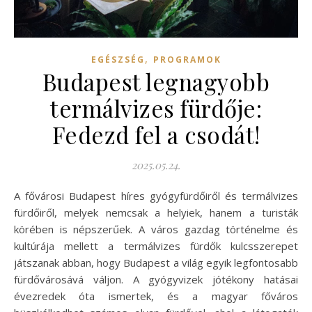
,
EGÉSZSÉG
PROGRAMOK
Budapest legnagyobb
termálvizes fürdője:
Fedezd fel a csodát!
2025.05.24.
A fővárosi Budapest híres gyógyfürdőiről és termálvizes
fürdőiről, melyek nemcsak a helyiek, hanem a turisták
körében is népszerűek. A város gazdag történelme és
kultúrája mellett a termálvizes fürdők kulcsszerepet
játszanak abban, hogy Budapest a világ egyik legfontosabb
fürdővárosává váljon. A gyógyvizek jótékony hatásai
évezredek óta ismertek, és a magyar főváros