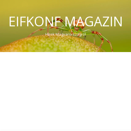
EIFKONF MAGAZIN
Hírek Magyarországról