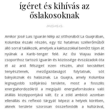
ígéret és kihívás az
őslakosoknak
2025.05.15.
Amikor José Luis Iguarán kilép az otthonából La Guajirában,
Kolumbia északi részén, egy tíz hatalmas szélerőműből
álló sorral találkozik, amelyek a kaktuszokkal benőtt tájon át
nyúlnak a Karib-tenger felé. Az ősi Wayuu indián
csoporthoz tartozó Iguarán és közössége évszázadok óta
él az arid félsziget ezen részén, ahol kecskéket
tenyésztenek, mezőgazdaságot folytatnak, sót
bányásznak és halásznak. La Guajira, amely Kolumbia
legnagyobb széljárású területe, most a fosszilis
energiahordozókról a megújuló energiaforrásokra való
átállás középpontjává vált. Ez a zöld ambíció azonban
ellenállás és reflexió tárgyát képezi a helyiek körében,
akinek területe szorosan összefonódik a kultúrával,