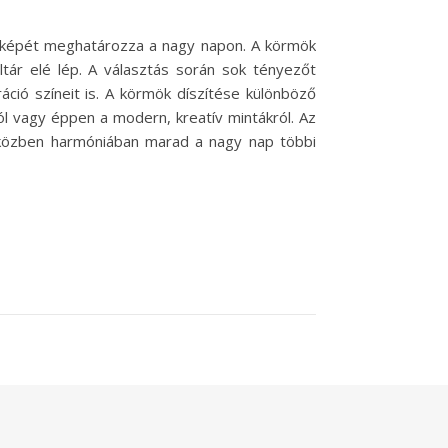
szképét meghatározza a nagy napon. A körmök
tár elé lép. A választás során sok tényezőt
ció színeit is. A körmök díszítése különböző
ól vagy éppen a modern, kreatív mintákról. Az
miközben harmóniában marad a nagy nap többi