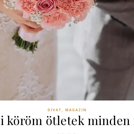
,
DIVAT
MAGAZIN
ői köröm ötletek minde