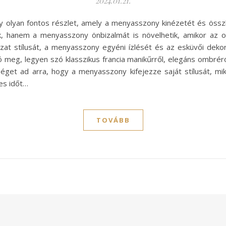
2024.01.21.
y olyan fontos részlet, amely a menyasszony kinézetét és ös
 hanem a menyasszony önbizalmát is növelhetik, amikor az ol
at stílusát, a menyasszony egyéni ízlését és az esküvői dekorá
ó meg, legyen szó klasszikus francia manikűrről, elegáns ombrér
éget ad arra, hogy a menyasszony kifejezze saját stílusát, 
es időt…
TOVÁBB