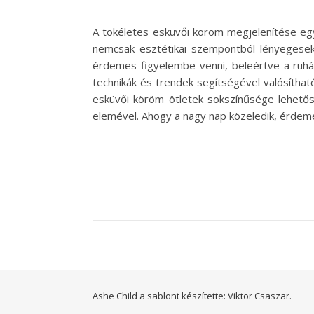
A tökéletes esküvői köröm megjelenítése eg
nemcsak esztétikai szempontból lényegesek,
érdemes figyelembe venni, beleértve a ruház
technikák és trendek segítségével valósíthat
esküvői köröm ötletek sokszínűsége lehetős
elemével. Ahogy a nagy nap közeledik, érdem
Ashe Child a sablont készítette:
Viktor Csaszar.