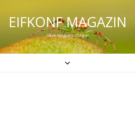
EIFKONF MAGAZIN
Hírek Magyarországról