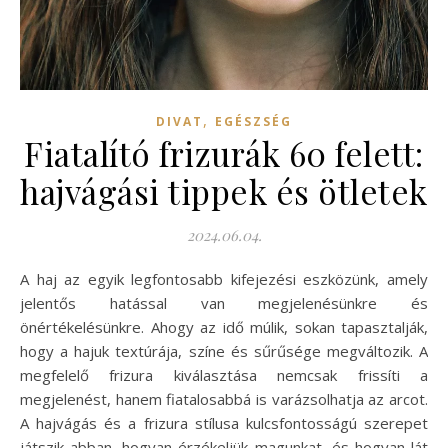
,
DIVAT
EGÉSZSÉG
Fiatalító frizurák 60 felett:
hajvágási tippek és ötletek
2024.06.04.
A haj az egyik legfontosabb kifejezési eszközünk, amely
jelentős hatással van megjelenésünkre és
önértékelésünkre. Ahogy az idő múlik, sokan tapasztalják,
hogy a hajuk textúrája, színe és sűrűsége megváltozik. A
megfelelő frizura kiválasztása nemcsak frissíti a
megjelenést, hanem fiatalosabbá is varázsolhatja az arcot.
A hajvágás és a frizura stílusa kulcsfontosságú szerepet
játszik abban, hogyan érzékeljük magunkat, és hogyan lát