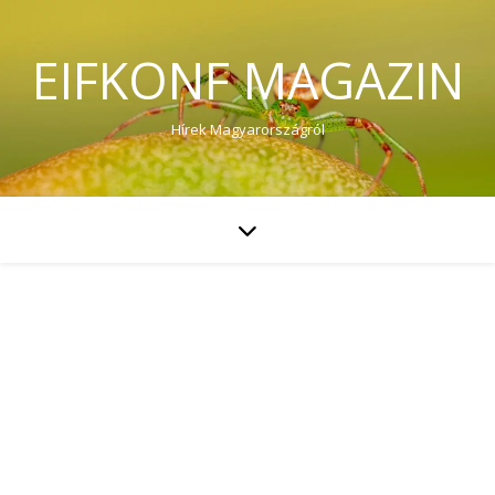
EIFKONF MAGAZIN
Hírek Magyarországról