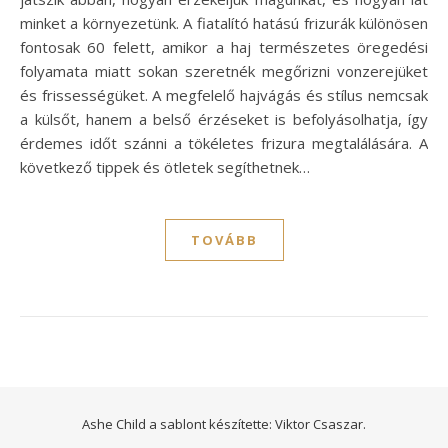
minket a környezetünk. A fiatalító hatású frizurák különösen
fontosak 60 felett, amikor a haj természetes öregedési
folyamata miatt sokan szeretnék megőrizni vonzerejüket
és frissességüket. A megfelelő hajvágás és stílus nemcsak
a külsőt, hanem a belső érzéseket is befolyásolhatja, így
érdemes időt szánni a tökéletes frizura megtalálására. A
következő tippek és ötletek segíthetnek…
TOVÁBB
Ashe Child a sablont készítette:
Viktor Csaszar.