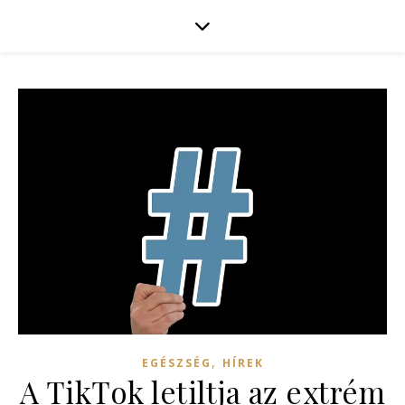
,
EGÉSZSÉG
HÍREK
A TikTok letiltja az extrém