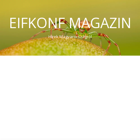
EIFKONF MAGAZIN
Hírek Magyarországról