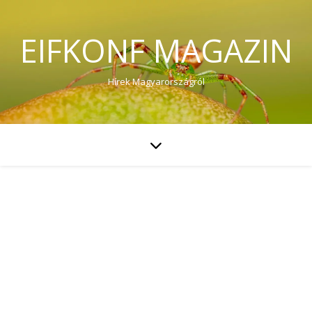
EIFKONF MAGAZIN
Hírek Magyarországról