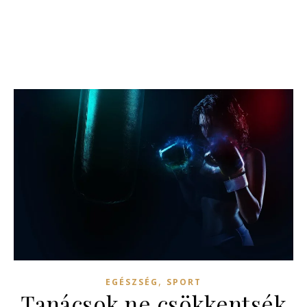
,
EGÉSZSÉG
SPORT
Tanácsok ne csökkentsék