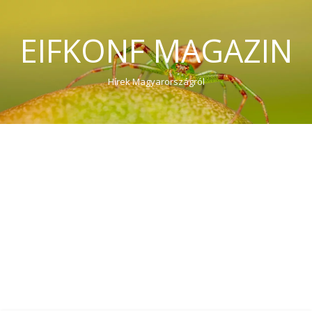
EIFKONF MAGAZIN
Hírek Magyarországról