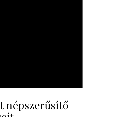
ot népszerűsítő
eit