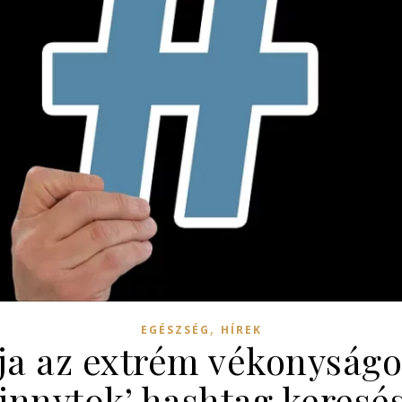
,
EGÉSZSÉG
HÍREK
tja az extrém vékonyság
kinnytok’ hashtag keresés