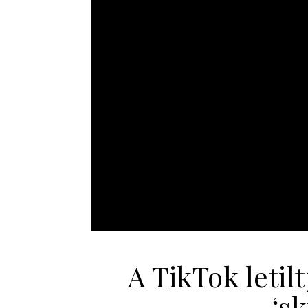
A TikTok letil
‘s