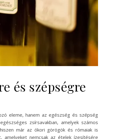
re és szépségre
ározó eleme, hanem az egészség és szépség
s egészséges zsírsavakban, amelyek számos
, hiszen már az ókori görögök és rómaiak is
it, amelyeket nemcsak az ételek ízesítésére