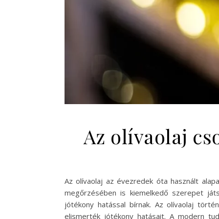
Az olívaolaj c
Az olívaolaj az évezredek óta használt a
megőrzésében is kiemelkedő szerepet játs
jótékony hatással bírnak. Az olívaolaj tör
elismerték jótékony hatásait. A modern tud