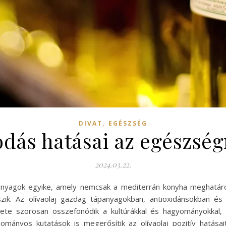
,
DIVAT
EGÉSZSÉG
sodás hatásai az egészség
2024.03.22.
lapanyagok egyike, amely nemcsak a mediterrán konyha meghat
zik. Az olívaolaj gazdag tápanyagokban, antioxidánsokban é
ténete szorosan összefonódik a kultúrákkal és hagyományokkal
ományos kutatások is megerősítik az olívaolaj pozitív hatása