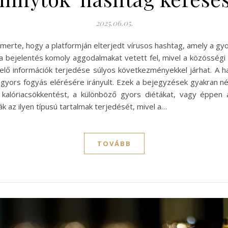
2025.06.05.
erte, hogy a platformján elterjedt vírusos hashtag, amely a gyor
 a bejelentés komoly aggodalmakat vetett fel, mivel a közösségi
lő információk terjedése súlyos következményekkel járhat. A has
gyors fogyás elérésére irányult. Ezek a bejegyzések gyakran n
 kalóriacsökkentést, a különböző gyors diétákat, vagy éppen 
 az ilyen típusú tartalmak terjedését, mivel a…
TOVÁBB