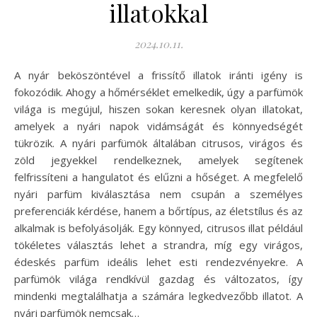
illatokkal
2024.10.11.
A nyár beköszöntével a frissítő illatok iránti igény is
fokozódik. Ahogy a hőmérséklet emelkedik, úgy a parfümök
világa is megújul, hiszen sokan keresnek olyan illatokat,
amelyek a nyári napok vidámságát és könnyedségét
tükrözik. A nyári parfümök általában citrusos, virágos és
zöld jegyekkel rendelkeznek, amelyek segítenek
felfrissíteni a hangulatot és elűzni a hőséget. A megfelelő
nyári parfüm kiválasztása nem csupán a személyes
preferenciák kérdése, hanem a bőrtípus, az életstílus és az
alkalmak is befolyásolják. Egy könnyed, citrusos illat például
tökéletes választás lehet a strandra, míg egy virágos,
édeskés parfüm ideális lehet esti rendezvényekre. A
parfümök világa rendkívül gazdag és változatos, így
mindenki megtalálhatja a számára legkedvezőbb illatot. A
nyári parfümök nemcsak…