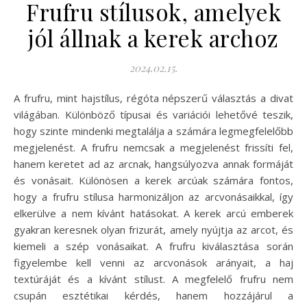
Frufru stílusok, amelyek
jól állnak a kerek archoz
2024.02.15.
A frufru, mint hajstílus, régóta népszerű választás a divat
világában. Különböző típusai és variációi lehetővé teszik,
hogy szinte mindenki megtalálja a számára legmegfelelőbb
megjelenést. A frufru nemcsak a megjelenést frissíti fel,
hanem keretet ad az arcnak, hangsúlyozva annak formáját
és vonásait. Különösen a kerek arcúak számára fontos,
hogy a frufru stílusa harmonizáljon az arcvonásaikkal, így
elkerülve a nem kívánt hatásokat. A kerek arcú emberek
gyakran keresnek olyan frizurát, amely nyújtja az arcot, és
kiemeli a szép vonásaikat. A frufru kiválasztása során
figyelembe kell venni az arcvonások arányait, a haj
textúráját és a kívánt stílust. A megfelelő frufru nem
csupán esztétikai kérdés, hanem hozzájárul a