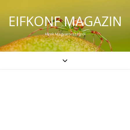
EIFKONF MAGAZIN
Hírek Magyarországról