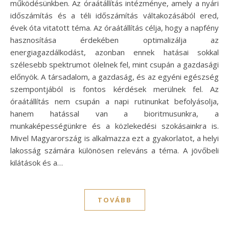
működésünkben. Az óraátállítás intézménye, amely a nyári
időszámítás és a téli időszámítás váltakozásából ered,
évek óta vitatott téma. Az óraátállítás célja, hogy a napfény
hasznosítása érdekében optimalizálja az
energiagazdálkodást, azonban ennek hatásai sokkal
szélesebb spektrumot ölelnek fel, mint csupán a gazdasági
előnyök. A társadalom, a gazdaság, és az egyéni egészség
szempontjából is fontos kérdések merülnek fel. Az
óraátállítás nem csupán a napi rutinunkat befolyásolja,
hanem hatással van a bioritmusunkra, a
munkaképességünkre és a közlekedési szokásainkra is.
Mivel Magyarország is alkalmazza ezt a gyakorlatot, a helyi
lakosság számára különösen releváns a téma. A jövőbeli
kilátások és a…
TOVÁBB