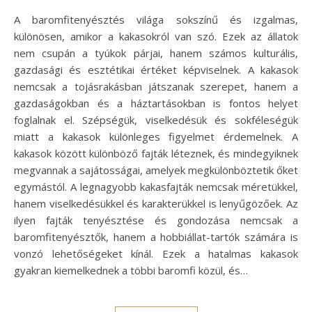
A baromfitenyésztés világa sokszínű és izgalmas,
különösen, amikor a kakasokról van szó. Ezek az állatok
nem csupán a tyúkok párjai, hanem számos kulturális,
gazdasági és esztétikai értéket képviselnek. A kakasok
nemcsak a tojásrakásban játszanak szerepet, hanem a
gazdaságokban és a háztartásokban is fontos helyet
foglalnak el. Szépségük, viselkedésük és sokféleségük
miatt a kakasok különleges figyelmet érdemelnek. A
kakasok között különböző fajták léteznek, és mindegyiknek
megvannak a sajátosságai, amelyek megkülönböztetik őket
egymástól. A legnagyobb kakasfajták nemcsak méretükkel,
hanem viselkedésükkel és karakterükkel is lenyűgözőek. Az
ilyen fajták tenyésztése és gondozása nemcsak a
baromfitenyésztők, hanem a hobbiállat-tartók számára is
vonzó lehetőségeket kínál. Ezek a hatalmas kakasok
gyakran kiemelkednek a többi baromfi közül, és…