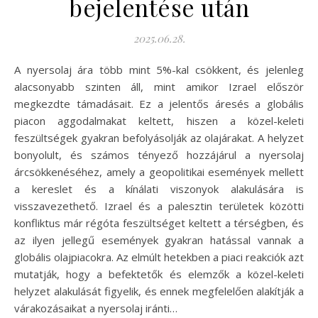
bejelentése után
2025.06.28.
A nyersolaj ára több mint 5%-kal csökkent, és jelenleg
alacsonyabb szinten áll, mint amikor Izrael először
megkezdte támadásait. Ez a jelentős áresés a globális
piacon aggodalmakat keltett, hiszen a közel-keleti
feszültségek gyakran befolyásolják az olajárakat. A helyzet
bonyolult, és számos tényező hozzájárul a nyersolaj
árcsökkenéséhez, amely a geopolitikai események mellett
a kereslet és a kínálati viszonyok alakulására is
visszavezethető. Izrael és a palesztin területek közötti
konfliktus már régóta feszültséget keltett a térségben, és
az ilyen jellegű események gyakran hatással vannak a
globális olajpiacokra. Az elmúlt hetekben a piaci reakciók azt
mutatják, hogy a befektetők és elemzők a közel-keleti
helyzet alakulását figyelik, és ennek megfelelően alakítják a
várakozásaikat a nyersolaj iránti…