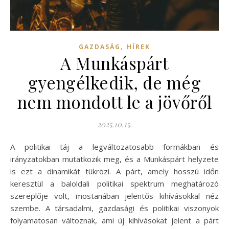
,
GAZDASÁG
HÍREK
A Munkáspárt
gyengélkedik, de még
nem mondott le a jövőről
2025.10.15.
A politikai táj a legváltozatosabb formákban és
irányzatokban mutatkozik meg, és a Munkáspárt helyzete
is ezt a dinamikát tükrözi. A párt, amely hosszú időn
keresztül a baloldali politikai spektrum meghatározó
szereplője volt, mostanában jelentős kihívásokkal néz
szembe. A társadalmi, gazdasági és politikai viszonyok
folyamatosan változnak, ami új kihívásokat jelent a párt