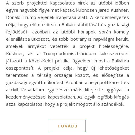
A szerb projekttel kapcsolatos hírek az utóbbi időben
egyre nagyobb figyelmet kaptak, különösen Jared Kushner,
Donald Trump vejének irányítása alatt. A kezdeményezés
célja, hogy előmozdítsa a Balkán stabilitását és gazdasági
fejlődését, azonban az utóbbi hónapok során komoly
ellenállásba ütközött, és több botrány is napvilágra került,
amelyek árnyékot vetettek a projekt hitelességére.
Kushner, aki a Trump-adminisztrációban kulcsszerepet
játszott a Közel-Kelet politikai ügyeiben, most a Balkánra
összpontosít. A projekt célja, hogy új lehetőségeket
teremtsen a térség országai között, és elősegítse a
gazdasági együttműködést. Azonban a helyi politikai elit és
a civil társadalom egy része máris kifejezte aggályait a
kezdeményezéssel kapcsolatban. Az egyik legfőbb kifogás
azzal kapcsolatos, hogy a projekt mögött álló szándékok…
TOVÁBB