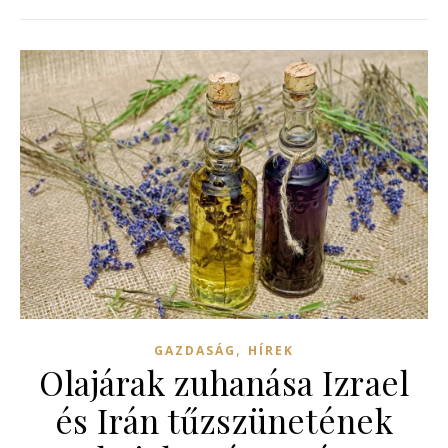
,
GAZDASÁG
HÍREK
Olajárak zuhanása Izrael
és Irán tűzszünetének