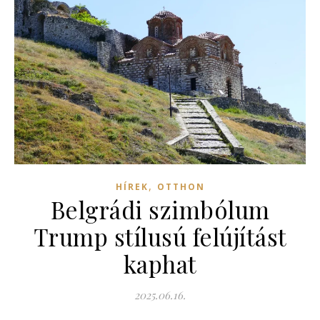
,
HÍREK
OTTHON
Belgrádi szimbólum
Trump stílusú felújítást
kaphat
2025.06.16.