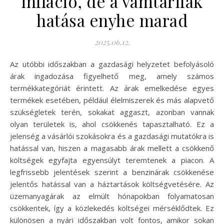
infláció, de a vámtarifák
hatása enyhe marad
2025.06.12.
Az utóbbi időszakban a gazdasági helyzetet befolyásoló
árak ingadozása figyelhető meg, amely számos
termékkategóriát érintett. Az árak emelkedése egyes
termékek esetében, például élelmiszerek és más alapvető
szükségletek terén, sokakat aggaszt, azonban vannak
olyan területek is, ahol csökkenés tapasztalható. Ez a
jelenség a vásárlói szokásokra és a gazdasági mutatókra is
hatással van, hiszen a magasabb árak mellett a csökkenő
költségek egyfajta egyensúlyt teremtenek a piacon. A
legfrissebb jelentések szerint a benzinárak csökkenése
jelentős hatással van a háztartások költségvetésére. Az
üzemanyagárak az elmúlt hónapokban folyamatosan
csökkentek, így a közlekedés költségei mérséklődtek. Ez
különösen a nyári időszakban volt fontos, amikor sokan