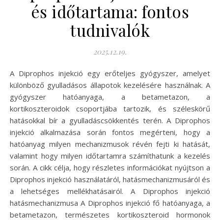
és időtartama: fontos
tudnivalók
2025.12.19.
A Diprophos injekció egy erőteljes gyógyszer, amelyet
különböző gyulladásos állapotok kezelésére használnak. A
gyógyszer hatóanyaga, a betametazon, a
kortikoszteroidok csoportjába tartozik, és széleskörű
hatásokkal bír a gyulladáscsökkentés terén. A Diprophos
injekció alkalmazása során fontos megérteni, hogy a
hatóanyag milyen mechanizmusok révén fejti ki hatását,
valamint hogy milyen időtartamra számíthatunk a kezelés
során. A cikk célja, hogy részletes információkat nyújtson a
Diprophos injekció használatáról, hatásmechanizmusáról és
a lehetséges mellékhatásairól. A Diprophos injekció
hatásmechanizmusa A Diprophos injekció fő hatóanyaga, a
betametazon, természetes kortikoszteroid hormonok