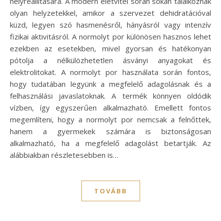
helyreállítására. A modern életvitel során sokan találkoznak
olyan helyzetekkel, amikor a szervezet dehidratációval
küzd, legyen szó hasmenésről, hányásról vagy intenzív
fizikai aktivitásról. A normolyt por különösen hasznos lehet
ezekben az esetekben, mivel gyorsan és hatékonyan
pótolja a nélkülözhetetlen ásványi anyagokat és
elektrolitokat. A normolyt por használata során fontos,
hogy tudatában legyünk a megfelelő adagolásnak és a
felhasználási javaslatoknak. A termék könnyen oldódik
vízben, így egyszerűen alkalmazható. Emellett fontos
megemlíteni, hogy a normolyt por nemcsak a felnőttek,
hanem a gyermekek számára is biztonságosan
alkalmazható, ha a megfelelő adagolást betartják. Az
alábbiakban részletesebben is…
TOVÁBB