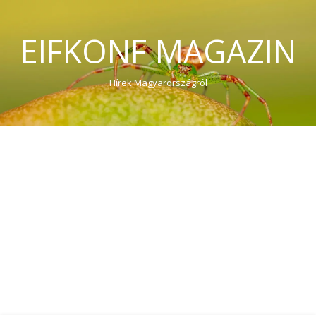
EIFKONF MAGAZIN
Hírek Magyarországról