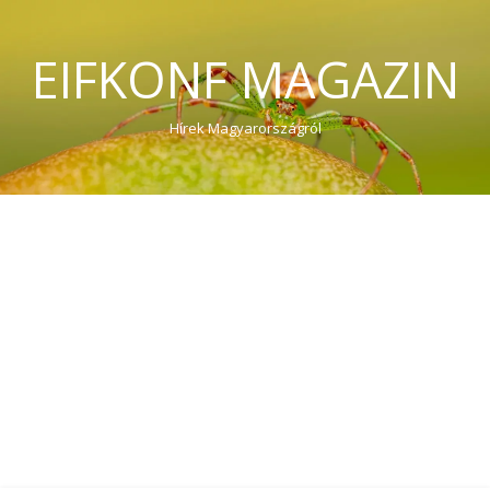
EIFKONF MAGAZIN
Hírek Magyarországról