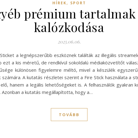
,
HÍREK
SPORT
egyéb prémium tartalmak 
kalózkodása
2025.06.06.
 Sticket a legnépszerűbb eszköznek találták az illegális stream
b ezt a kis méretű, de rendkívül sokoldalú médiaközvetítőt válas
rűsége különösen figyelemre méltó, mivel a készülék egyszerű
 számára. A kutatás részletei szerint a Fire Stick használata a
i elő, hanem a legális lehetőségeket is. A felhasználók gyakran 
 Azonban a kutatás megállapította, hogy a…
TOVÁBB