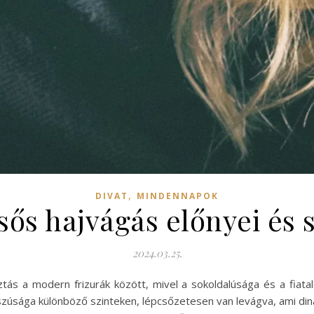
,
DIVAT
MINDENNAPOK
sős hajvágás előnyei és s
2024.03.25.
ás a modern frizurák között, mivel a sokoldalúsága és a fiata
osszúsága különböző szinteken, lépcsőzetesen van levágva, ami din