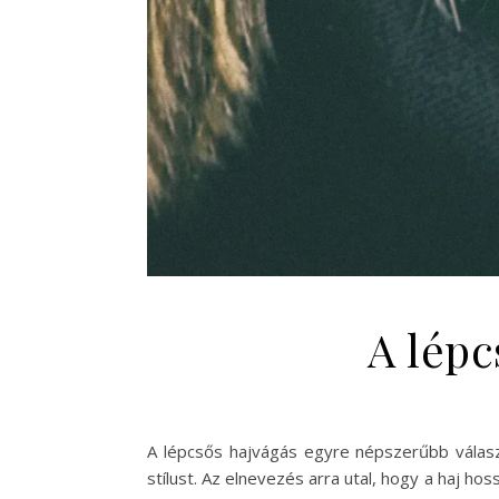
A lépc
A lépcsős hajvágás egyre népszerűbb választ
stílust. Az elnevezés arra utal, hogy a haj h