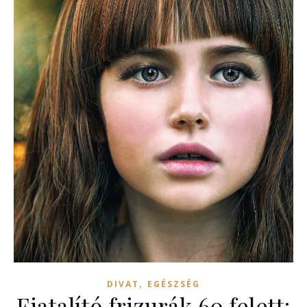
,
DIVAT
EGÉSZSÉG
Fiatalító frizurák 60 felett: