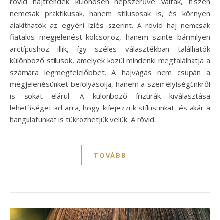
rövid hajtrendek különösen népszerűvé váltak, hiszen
nemcsak praktikusak, hanem stílusosak is, és könnyen
alakíthatók az egyéni ízlés szerint. A rövid haj nemcsak
fiatalos megjelenést kölcsönöz, hanem szinte bármilyen
arctípushoz illik, így széles választékban találhatók
különböző stílusok, amelyek közül mindenki megtalálhatja a
számára legmegfelelőbbet. A hajvágás nem csupán a
megjelenésünket befolyásolja, hanem a személyiségünkről
is sokat elárul. A különböző frizurák kiválasztása
lehetőséget ad arra, hogy kifejezzük stílusunkat, és akár a
hangulatunkat is tükrözhetjük velük. A rövid…
TOVÁBB