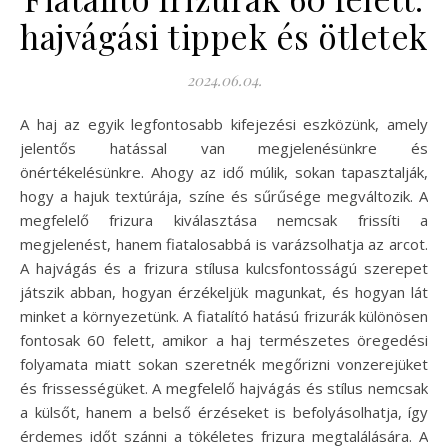
hajvágási tippek és ötletek
2024.06.04.
A haj az egyik legfontosabb kifejezési eszközünk, amely
jelentős hatással van megjelenésünkre és
önértékelésünkre. Ahogy az idő múlik, sokan tapasztalják,
hogy a hajuk textúrája, színe és sűrűsége megváltozik. A
megfelelő frizura kiválasztása nemcsak frissíti a
megjelenést, hanem fiatalosabbá is varázsolhatja az arcot.
A hajvágás és a frizura stílusa kulcsfontosságú szerepet
játszik abban, hogyan érzékeljük magunkat, és hogyan lát
minket a környezetünk. A fiatalító hatású frizurák különösen
fontosak 60 felett, amikor a haj természetes öregedési
folyamata miatt sokan szeretnék megőrizni vonzerejüket
és frissességüket. A megfelelő hajvágás és stílus nemcsak
a külsőt, hanem a belső érzéseket is befolyásolhatja, így
érdemes időt szánni a tökéletes frizura megtalálására. A