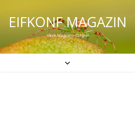
EIFKONF MAGAZIN
Hírek Magyarországról