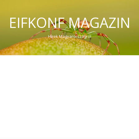
EIFKONF MAGAZIN
Hírek Magyarországról