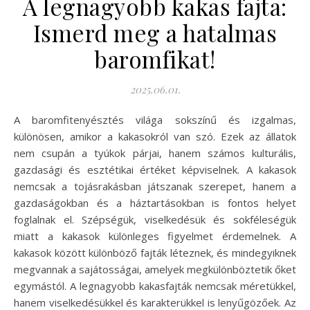
A legnagyobb kakas fajta:
Ismerd meg a hatalmas
baromfikat!
2025.06.01.
A baromfitenyésztés világa sokszínű és izgalmas,
különösen, amikor a kakasokról van szó. Ezek az állatok
nem csupán a tyúkok párjai, hanem számos kulturális,
gazdasági és esztétikai értéket képviselnek. A kakasok
nemcsak a tojásrakásban játszanak szerepet, hanem a
gazdaságokban és a háztartásokban is fontos helyet
foglalnak el. Szépségük, viselkedésük és sokféleségük
miatt a kakasok különleges figyelmet érdemelnek. A
kakasok között különböző fajták léteznek, és mindegyiknek
megvannak a sajátosságai, amelyek megkülönböztetik őket
egymástól. A legnagyobb kakasfajták nemcsak méretükkel,
hanem viselkedésükkel és karakterükkel is lenyűgözőek. Az