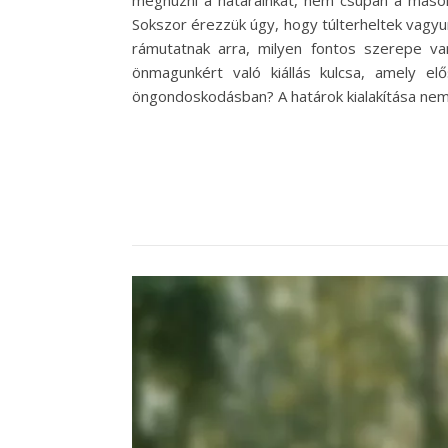
meghúzni a határainkat, nem csupán a másokk
Sokszor érezzük úgy, hogy túlterheltek vagyu
rámutatnak arra, milyen fontos szerepe va
önmagunkért való kiállás kulcsa, amely el
öngondoskodásban? A határok kialakítása ne