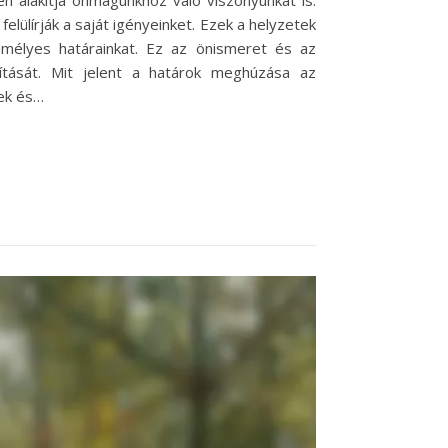
n alakítja önmagunkhoz való viszonyunkat is.
ülírják a saját igényeinket. Ezek a helyzetek
emélyes határainkat. Ez az önismeret és az
kítását. Mit jelent a határok meghúzása az
ek és…