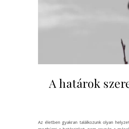
A határok sze
Az életben gyakran találkozunk olyan helyze