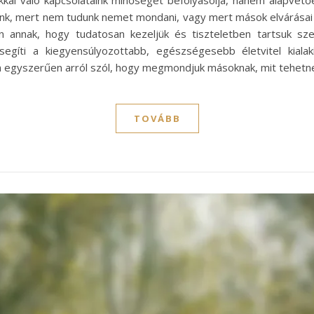
al való kapcsolataink minőségét befolyásolja, hanem alapvetőe
nk, mert nem tudunk nemet mondani, vagy mert mások elvárásai fel
n annak, hogy tudatosan kezeljük és tiszteletben tartsuk sz
ősegíti a kiegyensúlyozottabb, egészségesebb életvitel kiala
m egyszerűen arról szól, hogy megmondjuk másoknak, mit tehetn
TOVÁBB