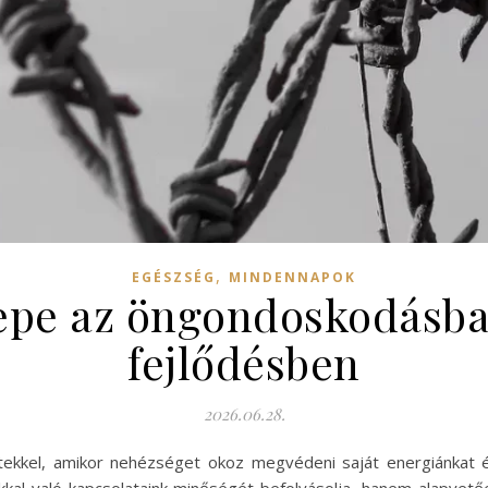
,
EGÉSZSÉG
MINDENNAPOK
repe az öngondoskodásba
fejlődésben
2026.06.28.
tekkel, amikor nehézséget okoz megvédeni saját energiánkat é