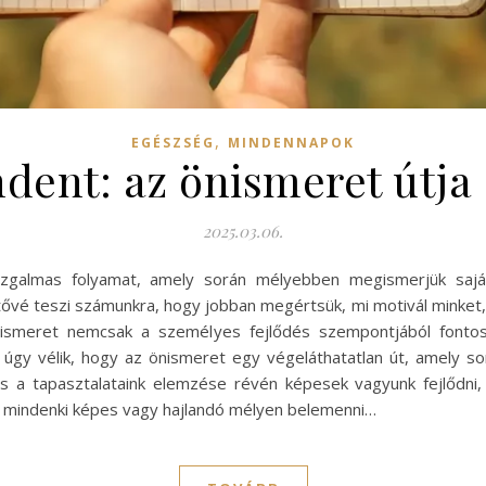
,
EGÉSZSÉG
MINDENNAPOK
dent: az önismeret útja 
2025.03.06.
zgalmas folyamat, amely során mélyebben megismerjük saját
ővé teszi számunkra, hogy jobban megértsük, mi motivál minket, 
nismeret nemcsak a személyes fejlődés szempontjából fonto
n úgy vélik, hogy az önismeret egy végeláthatatlan út, amely s
s a tapasztalataink elemzése révén képesek vagyunk fejlődni
m mindenki képes vagy hajlandó mélyen belemenni…