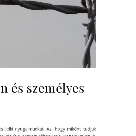
n és személyes
s lelki nyugalmunkat. Az, hogy miként tudjuk