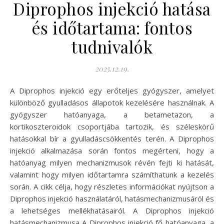
Diprophos injekció hatása
és időtartama: fontos
tudnivalók
2025.12.19.
A Diprophos injekció egy erőteljes gyógyszer, amelyet
különböző gyulladásos állapotok kezelésére használnak. A
gyógyszer hatóanyaga, a betametazon, a
kortikoszteroidok csoportjába tartozik, és széleskörű
hatásokkal bír a gyulladáscsökkentés terén. A Diprophos
injekció alkalmazása során fontos megérteni, hogy a
hatóanyag milyen mechanizmusok révén fejti ki hatását,
valamint hogy milyen időtartamra számíthatunk a kezelés
során. A cikk célja, hogy részletes információkat nyújtson a
Diprophos injekció használatáról, hatásmechanizmusáról és
a lehetséges mellékhatásairól. A Diprophos injekció
hatásmechanizmusa A Diprophos injekció fő hatóanyaga, a