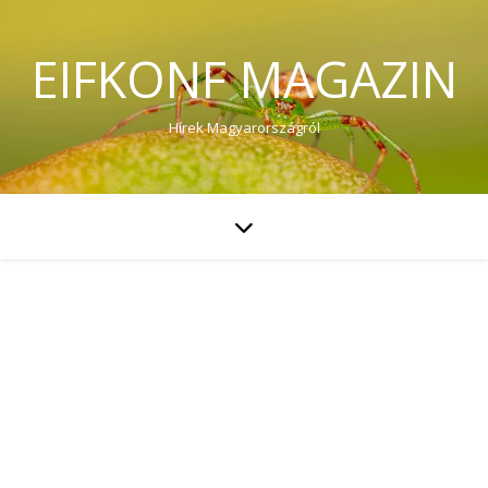
EIFKONF MAGAZIN
Hírek Magyarországról