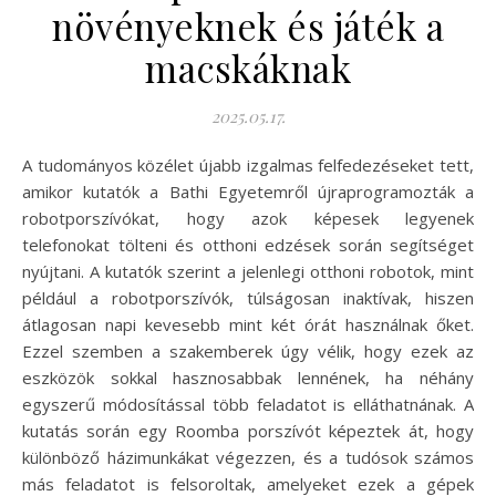
növényeknek és játék a
macskáknak
2025.05.17.
A tudományos közélet újabb izgalmas felfedezéseket tett,
amikor kutatók a Bathi Egyetemről újraprogramozták a
robotporszívókat, hogy azok képesek legyenek
telefonokat tölteni és otthoni edzések során segítséget
nyújtani. A kutatók szerint a jelenlegi otthoni robotok, mint
például a robotporszívók, túlságosan inaktívak, hiszen
átlagosan napi kevesebb mint két órát használnak őket.
Ezzel szemben a szakemberek úgy vélik, hogy ezek az
eszközök sokkal hasznosabbak lennének, ha néhány
egyszerű módosítással több feladatot is elláthatnának. A
kutatás során egy Roomba porszívót képeztek át, hogy
különböző házimunkákat végezzen, és a tudósok számos
más feladatot is felsoroltak, amelyeket ezek a gépek