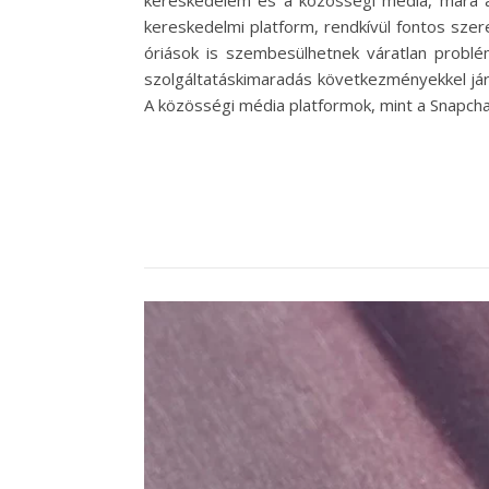
kereskedelem és a közösségi média, mára a
kereskedelmi platform, rendkívül fontos szer
óriások is szembesülhetnek váratlan problém
szolgáltatáskimaradás következményekkel jár
A közösségi média platformok, mint a Snapchat