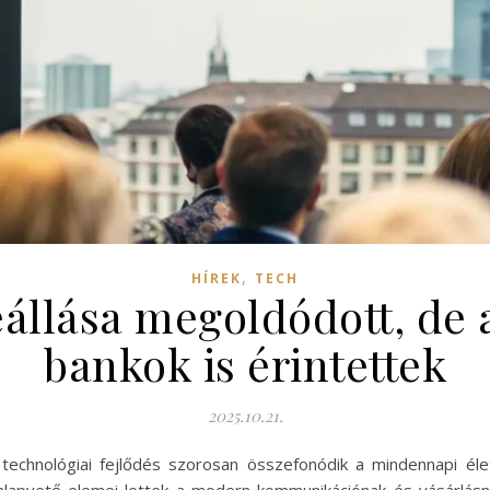
,
HÍREK
TECH
állása megoldódott, de 
bankok is érintettek
2025.10.21.
a technológiai fejlődés szorosan összefonódik a mindennapi éle