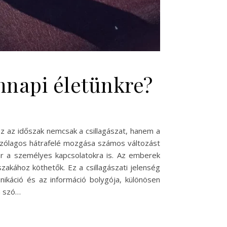
nnapi életünkre?
ez az időszak nemcsak a csillagászat, hanem a
átszólagos hátrafelé mozgása számos változást
ár a személyes kapcsolatokra is. Az emberek
zakához köthetők. Ez a csillagászati jelenség
ikáció és az információ bolygója, különösen
n szó…