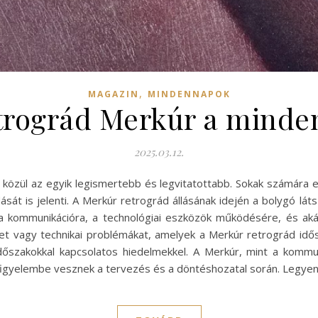
,
MAGAZIN
MINDENNAPOK
trográd Merkúr a minde
2025.03.12.
k közül az egyik legismertebb és legvitatottabb. Sokak számára 
dását is jelenti. A Merkúr retrográd állásának idején a bolygó l
a kommunikációra, a technológiai eszközök működésére, és ak
et vagy technikai problémákat, amelyek a Merkúr retrográd idős
szakokkal kapcsolatos hiedelmekkel. A Merkúr, mint a kommun
 figyelembe vesznek a tervezés és a döntéshozatal során. Legye