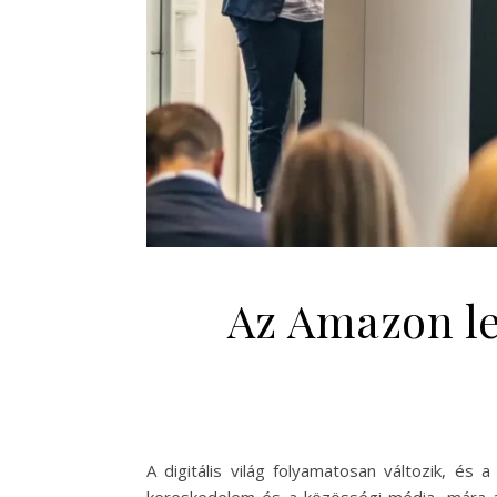
Az Amazon le
A digitális világ folyamatosan változik, és 