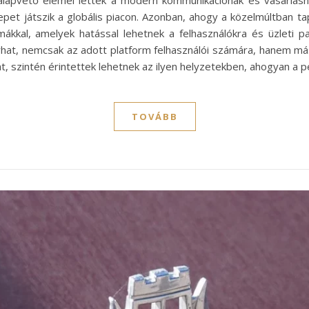
lapvető elemei lettek a modern kommunikációnak és vásárlásn
epet játszik a globális piacon. Azonban, ahogy a közelmúltban t
ákkal, amelyek hatással lehetnek a felhasználókra és üzleti pa
hat, nemcsak az adott platform felhasználói számára, hanem m
, szintén érintettek lehetnek az ilyen helyzetekben, ahogyan a p
TOVÁBB