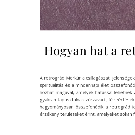
Hogyan hat a re
A retrográd Merkúr a csillagászati jelensége
spiritualitás és a mindennapi élet összefonó
hozhat magával, amelyek hatással lehetnek 
gyakran tapasztalnak zűrzavart, félreértések
hagyományosan összefonódik a retrográd idő
érzékeny területeket érint, amelyeket sokan