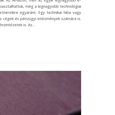
ak. Az Amazon, mint az egyik legnagyobb e-
apasztalhattuk, még a legnagyobb technológiai
rtnereikre egyaránt. Egy technikai hiba vagy
ás cégek és pénzügyi intézmények számára is.
énzintézetek is. Az…