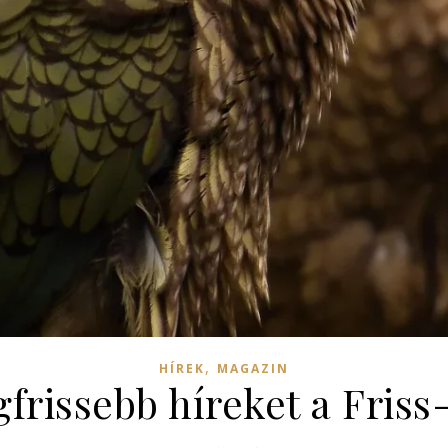
,
HÍREK
MAGAZIN
egfrissebb híreket a Fris