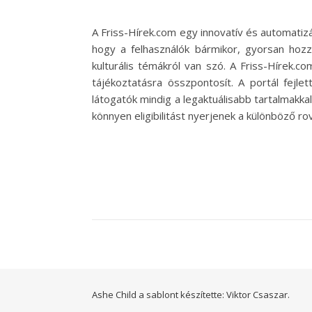
A Friss-Hírek.com egy innovatív és automatizál
hogy a felhasználók bármikor, gyorsan hozzá
kulturális témákról van szó. A Friss-Hírek.c
tájékoztatásra összpontosít. A portál fejl
látogatók mindig a legaktuálisabb tartalmakka
könnyen eligibilitást nyerjenek a különböző r
Ashe Child a sablont készítette:
Viktor Csaszar.