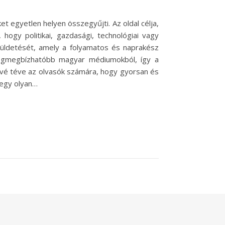
et egyetlen helyen összegyűjti. Az oldal célja,
hogy politikai, gazdasági, technológiai vagy
l küldetését, amely a folyamatos és naprakész
a legmegbízhatóbb magyar médiumokból, így a
etővé téve az olvasók számára, hogy gyorsan és
 egy olyan…