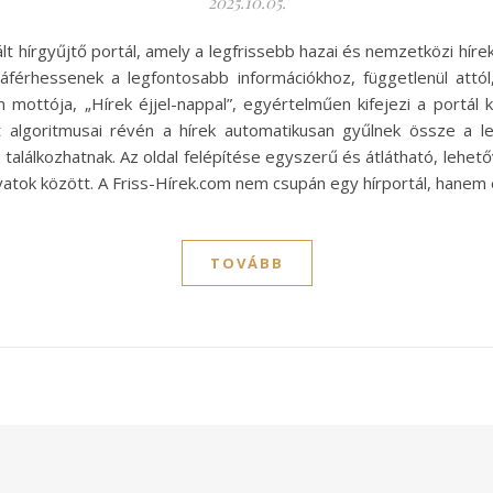
2025.10.05.
t hírgyűjtő portál, amely a legfrissebb hazai és nemzetközi hírek
férhessenek a legfontosabb információkhoz, függetlenül attól, 
om mottója, „Hírek éjjel-nappal”, egyértelműen kifejezi a portá
ett algoritmusai révén a hírek automatikusan gyűlnek össze 
l találkozhatnak. Az oldal felépítése egyszerű és átlátható, leh
ovatok között. A Friss-Hírek.com nem csupán egy hírportál, hanem
TOVÁBB