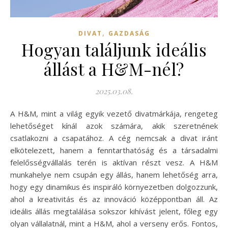
,
DIVAT
GAZDASÁG
Hogyan találjunk ideális
állást a H&M-nél?
2025.03.08.
A H&M, mint a világ egyik vezető divatmárkája, rengeteg
lehetőséget kínál azok számára, akik szeretnének
csatlakozni a csapatához. A cég nemcsak a divat iránt
elkötelezett, hanem a fenntarthatóság és a társadalmi
felelősségvállalás terén is aktívan részt vesz. A H&M
munkahelye nem csupán egy állás, hanem lehetőség arra,
hogy egy dinamikus és inspiráló környezetben dolgozzunk,
ahol a kreativitás és az innováció középpontban áll. Az
ideális állás megtalálása sokszor kihívást jelent, főleg egy
olyan vállalatnál, mint a H&M, ahol a verseny erős. Fontos,