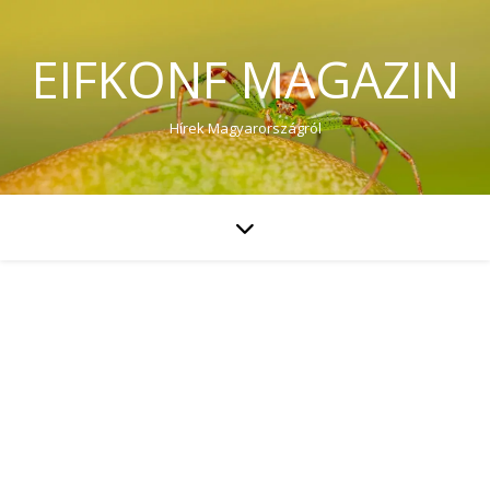
EIFKONF MAGAZIN
Hírek Magyarországról