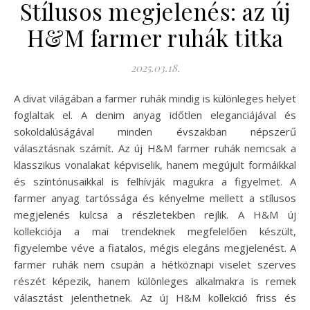
Stílusos megjelenés: az új
H&M farmer ruhák titka
2025.03.18.
A divat világában a farmer ruhák mindig is különleges helyet
foglaltak el. A denim anyag időtlen eleganciájával és
sokoldalúságával minden évszakban népszerű
választásnak számít. Az új H&M farmer ruhák nemcsak a
klasszikus vonalakat képviselik, hanem megújult formáikkal
és színtónusaikkal is felhívják magukra a figyelmet. A
farmer anyag tartóssága és kényelme mellett a stílusos
megjelenés kulcsa a részletekben rejlik. A H&M új
kollekciója a mai trendeknek megfelelően készült,
figyelembe véve a fiatalos, mégis elegáns megjelenést. A
farmer ruhák nem csupán a hétköznapi viselet szerves
részét képezik, hanem különleges alkalmakra is remek
választást jelenthetnek. Az új H&M kollekció friss és