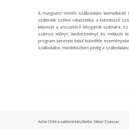
A Hunguest Hotels szállodalánc kiemelkedő 
szállodák széles választéka, a különböző sz
képvisel a visszatérő látogatók számára. E
számos előnyt, kedvezményt és exkluzív l
program keretein belül különféle eseményeke
szállodáiba, mindeközben pedig a szállodalán
Ashe Child a sablont készítette:
Viktor Csaszar.