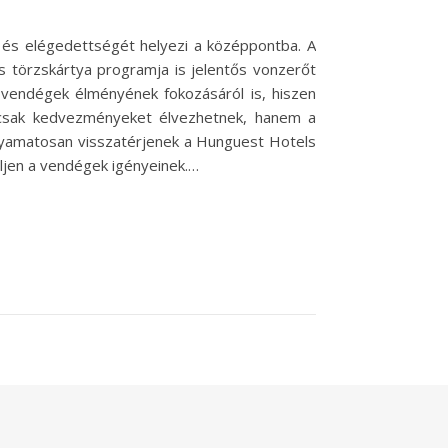
 és elégedettségét helyezi a középpontba. A
s törzskártya programja is jelentős vonzerőt
 vendégek élményének fokozásáról is, hiszen
mcsak kedvezményeket élvezhetnek, hanem a
olyamatosan visszatérjenek a Hunguest Hotels
eljen a vendégek igényeinek.…