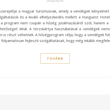
2024.04.01.
szereplője a magyar turizmusnak, amely a vendégek kényelmét
olgáltatások és a kiváló elhelyezkedés mellett a Hunguest Hotel
z a program nem csupán a hűség jutalmazásáról szól, hanem a
ehetőséget kínál. A törzskártya használatával a vendégek ne
n is részt vehetnek. A hűségprogram célja, hogy a vendégek f
c folyamatosan fejleszti szolgáltatásait, hogy még inkább megfel
TOVÁBB