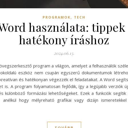
,
PROGRAMOK
TECH
Word használata: tippek
hatékony íráshoz
2024.06.13.
vegszerkesztő program a világon, amelyet a felhasználók széle
 sokoldalú eszköz nem csupán egyszerű dokumentumok létrehoz
 kreatívan és hatékonyan végezzék el feladataikat. A Word segít
et is. A program folyamatosan fejlődik, így a legújabb verziók ú
 és különböző formázási lehetőségeket. Ezek a funkciók segítik 
anélkül hogy mélyreható grafikai vagy dizájn ismeretekke
TOVÁBB