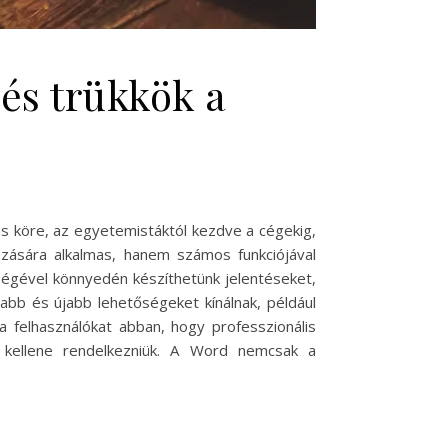
 és trükkök a
s köre, az egyetemistáktól kezdve a cégekig,
ására alkalmas, hanem számos funkciójával
ségével könnyedén készíthetünk jelentéseket,
jabb és újabb lehetőségeket kínálnak, például
a felhasználókat abban, hogy professzionális
l kellene rendelkezniük. A Word nemcsak a