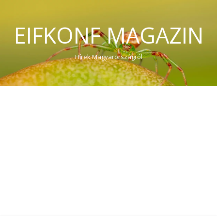
EIFKONF MAGAZIN
Hírek Magyarországról