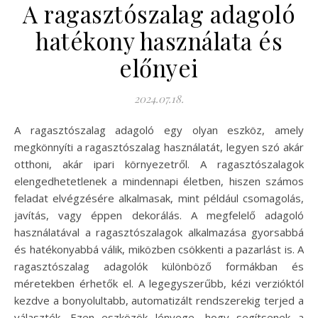
A ragasztószalag adagoló
hatékony használata és
előnyei
2024.07.18.
A ragasztószalag adagoló egy olyan eszköz, amely
megkönnyíti a ragasztószalag használatát, legyen szó akár
otthoni, akár ipari környezetről. A ragasztószalagok
elengedhetetlenek a mindennapi életben, hiszen számos
feladat elvégzésére alkalmasak, mint például csomagolás,
javítás, vagy éppen dekorálás. A megfelelő adagoló
használatával a ragasztószalagok alkalmazása gyorsabbá
és hatékonyabbá válik, miközben csökkenti a pazarlást is. A
ragasztószalag adagolók különböző formákban és
méretekben érhetők el. A legegyszerűbb, kézi verzióktól
kezdve a bonyolultabb, automatizált rendszerekig terjed a
választék. Ezen eszközök lényege, hogy segítsenek a