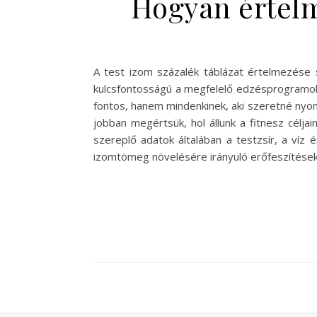
Hogyan értelm
A test izom százalék táblázat értelmezése
kulcsfontosságú a megfelelő edzésprogramok
fontos, hanem mindenkinek, aki szeretné nyomo
jobban megértsük, hol állunk a fitnesz célj
szereplő adatok általában a testzsír, a víz
izomtömeg növelésére irányuló erőfeszítések, 