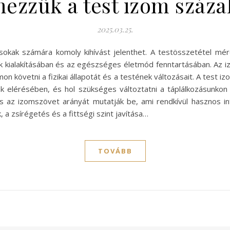
ezzük a test izom százal
2025.03.25.
 sokak számára komoly kihívást jelenthet. A testösszetétel 
 kialakításában és az egészséges életmód fenntartásában. Az 
n követni a fizikai állapotát és a testének változásait. A test
aink elérésében, és hol szükséges változtatni a táplálkozásunk
 és az izomszövet arányát mutatják be, ami rendkívül hasznos i
a zsírégetés és a fittségi szint javítása…
TOVÁBB