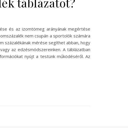
ék táblázatot?
mérése és az izomtömeg arányának megértése
izomszázalék nem csupán a sportolók számára
 izom százalékának mérése segíthet abban, hogy
on vagy az edzésmódszereinken. A táblázatban
nformációkat nyújt a testünk működéséről. Az