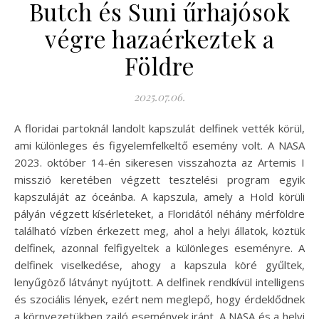
Butch és Suni űrhajósok
végre hazaérkeztek a
Földre
2025.07.06.
A floridai partoknál landolt kapszulát delfinek vették körül,
ami különleges és figyelemfelkeltő esemény volt. A NASA
2023. október 14-én sikeresen visszahozta az Artemis I
misszió keretében végzett tesztelési program egyik
kapszuláját az óceánba. A kapszula, amely a Hold körüli
pályán végzett kísérleteket, a Floridától néhány mérföldre
található vízben érkezett meg, ahol a helyi állatok, köztük
delfinek, azonnal felfigyeltek a különleges eseményre. A
delfinek viselkedése, ahogy a kapszula köré gyűltek,
lenyűgöző látványt nyújtott. A delfinek rendkívül intelligens
és szociális lények, ezért nem meglepő, hogy érdeklődnek
a környezetükben zajló események iránt. A NASA és a helyi