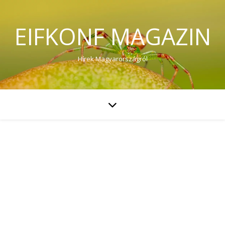
EIFKONF MAGAZIN
Hírek Magyarországról